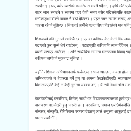
राख्दैनन् । घर, करेसाबारीको कामतिर त वास्तै गर्दैनन् । कृषि खेतीप
सहर जान रमाउने र सहरमा गएर केही समय बसेर पढिसकेपछि काठमाडांै
मनोकाङ्क्षा बोक्ने जमात नै बढी देखिन्छ । पढ्न जान नसके कतार, अरब
चाहना रहेको बुझिन्छ । यिनलाई हामीले गलत शिक्षा दिइरहेको भान पनि ह
शिक्षकको पनि गुनासो त्यत्तिकै छ । प्रायः कतिपय केटाकेटी विद्यालयमा
पढाएको कुरा सुन्ने धैर्य राख्दैनन् । पढाइप्रति कत्ति पनि ध्यान दिँदैनन
कल्ली लगाएर आउँछन् । अनि साथीबिच सामान्य छलफलमा विवाद गर्दागर्
कतिपय साथीको मुखबाट सुनिन्छ ।
यहाँनिर शिक्षक अभिभावकतर्फ फर्कन्छन् र भन्न थाल्छन्, कस्ता होला
अभिभावकले नै बेवास्ता गर्ने हुन् या आफ्ना केटाकेटीप्रति सकारा
विद्यालयप्रति केही न केही गुनासा अवश्य छन् । यी सबै शिक्षा नीति र कार
केटाकेटीलाई घरपरिवार, छिमेक, साथीभाइ विद्यालयलगायतको ठुलो प्रभाव 
वातावरण बालमैत्री हुनु जरुरी छ । घरपरिवार, समाज छरछिमेकदेखि व
संस्कार, संस्कृति, रीतिरिवाज परम्परा देख्छन् त्यसै अनुरूप आफूलाई
पाउन सक्दैनौँ ।