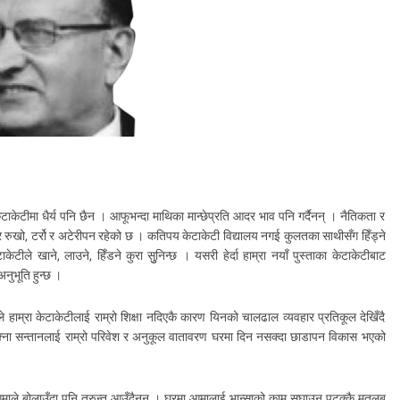
ेटाकेटीमा धैर्य पनि छैन । आफूभन्दा माथिका मान्छेप्रति आदर भाव पनि गर्दैनन् । नैतिकता र
ार रुखो, टर्रो र अटेरीपन रहेको छ । कतिपय केटाकेटी विद्यालय नगई कुलतका साथीसँग हिँड्ने
ीले खाने, लाउने, हिँडने कुरा सुुनिन्छ । यसरी हेर्दा हाम्रा नयाँ पुस्ताका केटाकेटीबाट
नुभूति हुन्छ ।
 हाम्रा केटाकेटीलाई राम्रो शिक्षा नदिएकै कारण यिनको चालढाल व्यवहार प्रतिकूल देखिँदै
्ना सन्तानलाई राम्रो परिवेश र अनुकूल वातावरण घरमा दिन नसक्दा छाडापन विकास भएको
ुआमाले बोलाउँदा पनि तुरुन्त आउँदैनन् । घरमा आमालाई भान्साको काम सघाउन पटक्कै मतलब