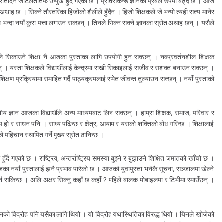
दिन जटिलतातर्फ उन्मुख हुँदै गएको छ । प्रतिसेकेन्ड ज्ञानको प्रबल रूपमा बढ्दै छ । आज
नि अथाह छ । सिक्ने तौरतरिका हिजोको शैलीले हुँदैन । हिजो शिक्षकले जे भन्यो त्यही सत्य मानेर
े भन्दा नयाँ कुरा पत्ता लगाउन सक्छन् । तिनले सिक्न सक्ने ज्ञानका स्रोत अथाह छन् । यसैले
ले सिकाउने शिक्षा नै आजका पुस्ताका लागि उपयोगी हुन सक्छन् । नवप्रवर्तनशील शिक्षक
 । यस्ता शिक्षकले विद्यार्थीलाई केन्द्रमा राखी सिकाइलाई सजीव र सशक्त बनाउन सक्छन् ।
क्षण प्रक्रियामा समाहित गर्दै पाठ्यक्रमलाई समेत जीवन्त तुल्याउन सक्छन् । नयाँ पुस्ताको
ीय ज्ञान आजका विद्यार्थीले अन्य माध्यमबाट लिन सक्छन् । हाम्रा शिक्षक, समाज, परिवार र
ध्य हो र साधन पनि । साध्य पढिन्छ र क्षेत्र, आयाम र यसको शक्तिको बोध गरिन्छ । शिक्षालाई
हिचान स्थापित गर्ने मुख्य स्रोत ठानिन्छ ।
दै गएको छ । राष्ट्रिय, अन्तर्राष्ट्रिय समस्या बुझ्ने र बुझाउने शिक्षित जमातको खाँचो छ ।
याँ पुस्तालाई झनै प्रभाव पारेको छ । आजको युवापुस्ता भनेकै सूचना, सञ्जालमा खेल्ने
ेर्न सकिन्छ । अलि अक्षर सिक्नु कहाँ छ कहाँ ? पहिले बालक मोबाइलमा र टिभीमा रमाउँछन् ।
 । यिनको विद्रोह पनि यसैका लागि थियो । यो विद्रोह यथास्थितिका विरुद्ध थियो । यिनले खोजेको