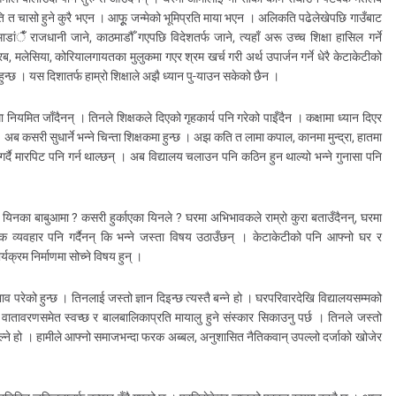
्रति त चासो हुने कुरै भएन । आफूू जन्मेको भूमिप्रति माया भएन । अलिकति पढेलेखेपछि गाउँबाट
ँ राजधानी जाने, काठमाडौँ गएपछि विदेशतर्फ जाने, त्यहाँ अरू उच्च शिक्षा हासिल गर्ने
, मलेसिया, कोरियालगायतका मुलुकमा गएर श्रम खर्च गरी अर्थ उपार्जन गर्ने धेरै केटाकेटीको
ुन्छ । यस दिशातर्फ हाम्रो शिक्षाले अझै ध्यान पु-याउन सकेको छैन ।
 नियमित जाँदैनन् । तिनले शिक्षकले दिएको गृहकार्य पनि गरेको पाइँदैन । कक्षामा ध्यान दिएर
् । अब कसरी सुधार्ने भन्ने चिन्ता शिक्षकमा हुन्छ । अझ कति त लामा कपाल, कानमा मुन्द्रा, हातमा
दै मारपिट पनि गर्न थाल्छन् । अब विद्यालय चलाउन पनि कठिन हुन थाल्यो भन्ने गुनासा पनि
न् यिनका बाबुआमा ? कसरी हुर्काएका यिनले ? घरमा अभिभावकले राम्रो कुरा बताउँदैनन्, घरमा
त्मक व्यवहार पनि गर्दैनन् कि भन्ने जस्ता विषय उठाउँछन् । केटाकेटीको पनि आफ्नो घर र
्यक्रम निर्माणमा सोच्ने विषय हुन् ।
परेको हुन्छ । तिनलाई जस्तो ज्ञान दिइन्छ त्यस्तै बन्ने हो । घरपरिवारदेखि विद्यालयसम्मको
ातावरणसमेत स्वच्छ र बालबालिकाप्रति मायालु हुने संस्कार सिकाउनु पर्छ । तिनले जस्तो
 ढाल्ने हो । हामीले आफ्नो समाजभन्दा फरक अब्बल, अनुशासित नैतिकवान् उपल्लो दर्जाको खोजेर