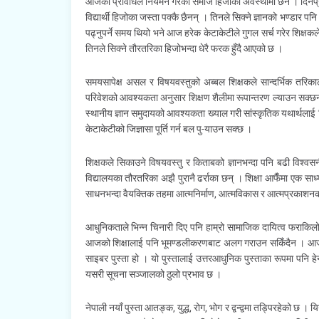
आजको प्रविधिले नियमन गरेको समाज हिजोको अवस्थामा छैन । दिनप्रति
विद्यार्थी हिजोका जस्ता पक्कै छैनन् । तिनले सिक्ने ज्ञानको भण्डार प
पढ्नुपर्ने समय थियो भने आज हरेक केटाकेटीले गुगल सर्च गरेर शिक्षकल
तिनले सिक्ने तौरतरिका हिजोभन्दा धेरै फरक हुँदै आएको छ ।
समयसापेक्ष असल र विषयवस्तुको अब्बल शिक्षकले सान्दर्भिक तरिका
परिवेशको आवश्यकता अनुसार शिक्षण शैलीमा रूपान्तरण ल्याउन सक्छन्
स्थानीय ज्ञान समुदायको आवश्यकता ख्याल गरी सांस्कृतिक यथार्थलाई शि
केटाकेटीको जिज्ञासा पूर्ति गर्न बल पु-याउन सक्छ ।
शिक्षकले सिकाउने विषयवस्तु र किताबको ज्ञानभन्दा पनि बढी विश्वसन
विद्यालयका तौरतरिका अझै पुरानै ढर्राका छन् । शिक्षा आफैँमा एक सा
साधनभन्दा वैयक्तिक तहमा आत्मनिर्माण, आत्मविकास र आत्मप्रकाशनको प
आधुनिकताले भिन्न चिनारी दिए पनि हाम्रो सामाजिक दायित्व फराकिलो हुँ
आजको शिक्षालाई पनि भूमण्डलीकरणबाट अलग गराउन सकिँदैन । आजका न
साइबर पुस्ता हो । यो पुस्तालाई उत्तरआधुनिक पुस्ताका रूपमा पनि ह
यसरी सूचना सञ्जालको ठुलो प्रभाव छ ।
नेपाली नयाँ पुस्ता आतङ्क, युद्ध, रोग, भोग र द्वन्द्वमा तड्पिरहेको छ