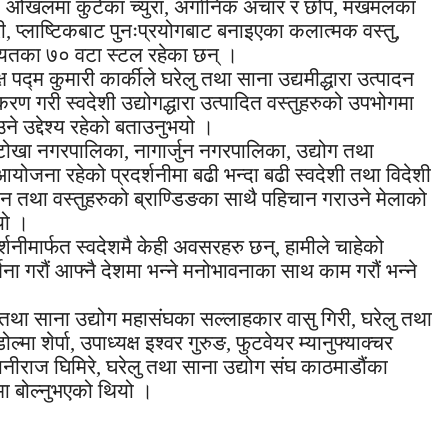
, ओखलमा कुटेका च्युरा, अर्गानिक अचार र छोप, मखमलका
, प्लाष्टिकबाट पुनःप्रयोगबाट बनाइएका कलात्मक वस्तु,
यतका ७० वटा स्टल रहेका छन् ।
 पद्म कुमारी कार्कीले घरेलु तथा साना उद्यमीद्धारा उत्पादन
रण गरी स्वदेशी उद्योगद्धारा उत्पादित वस्तुहरुको उपभोगमा
उने उद्देश्य रहेको बताउनुभयो ।
टोखा नगरपालिका, नागार्जुन नगरपालिका, उद्योग तथा
योजना रहेको प्रदर्शनीमा बढी भन्दा बढी स्वदेशी तथा विदेशी
तथा वस्तुहरुको ब्राण्डिङका साथै पहिचान गराउने मेलाको
यो ।
र्शनीमार्फत स्वदेशमै केही अवसरहरु छन्, हामीले चाहेको
जना गरौं आफ्नै देशमा भन्ने मनोभावनाका साथ काम गरौं भन्ने
 तथा साना उद्योग महासंघका सल्लाहकार वासु गिरी, घरेलु तथा
्मा शेर्पा, उपाध्यक्ष इश्वर गुरुङ, फुटवेयर म्यानुफ्याक्चर
ीराज घिमिरे, घरेलु तथा साना उद्योग संघ काठमाडौंका
मा बोल्नुभएको थियो ।