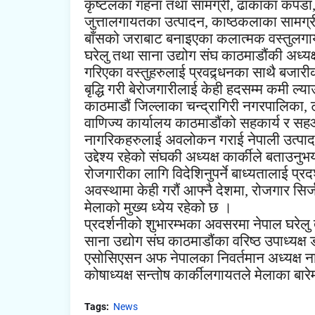
कृष्टलका गहना तथा सामग्री, ढाकाका कपडा
जुत्तालगायतका उत्पादन, काष्ठकलाका सामग्री
बाँसको जराबाट बनाइएका कलात्मक वस्तुलगा
घरेलु तथा साना उद्योग संघ काठमाडौंकी अध्यक्ष
गरिएका वस्तुहरुलाई प्रवद्र्धनका साथै बजारीक
बृद्धि गरी बेरोजगारीलाई केही हदसम्म कमी ल्या
काठमाडौं जिल्लाका चन्द्रागिरी नगरपालिका, 
वाणिज्य कार्यालय काठमाडौंको सहकार्य र सहआ
नागरिकहरुलाई अवलोकन गराई नेपाली उत्पादन 
उद्देश्य रहेको संघकी अध्यक्ष कार्कीले बताउनुभ
रोजगारीका लागि विदेशिनुपर्ने बाध्यतालाई प्रद
अवस्थामा केही गरौं आफ्नै देशमा, रोजगार सिर्
मेलाको मुख्य ध्येय रहेको छ ।
प्रदर्शनीको शुभारम्भका अवसरमा नेपाल घरेलु
साना उद्योग संघ काठमाडौंका वरिष्ठ उपाध्यक्ष डोल
एसोसिएसन अफ नेपालका निवर्तमान अध्यक्ष नान
कोषाध्यक्ष सन्तोष कार्कीलगायतले मेलाका बारे
Tags:
News