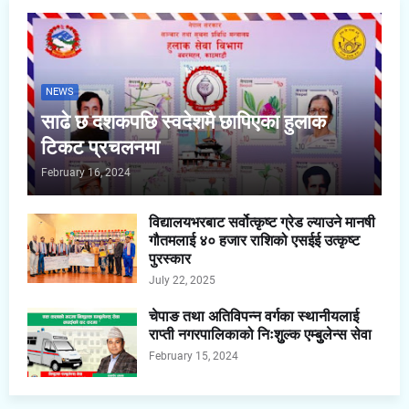
NEWS
साढे छ दशकपछि स्वदेशमै छापिएका हुलाक
टिकट प्रचलनमा
February 16, 2024
विद्यालयभरबाट सर्वोत्कृष्ट ग्रेड ल्याउने मानषी
गौतमलाई ४० हजार राशिको एसईई उत्कृष्ट
पुरस्कार
July 22, 2025
चेपाङ तथा अतिविपन्न वर्गका स्थानीयलाई
राप्ती नगरपालिकाको निःशुुल्क एम्बुुलेन्स सेवा
February 15, 2024