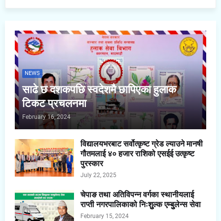
NEWS
साढे छ दशकपछि स्वदेशमै छापिएका हुलाक
टिकट प्रचलनमा
February 16, 2024
विद्यालयभरबाट सर्वोत्कृष्ट ग्रेड ल्याउने मानषी
गौतमलाई ४० हजार राशिको एसईई उत्कृष्ट
पुरस्कार
July 22, 2025
चेपाङ तथा अतिविपन्न वर्गका स्थानीयलाई
राप्ती नगरपालिकाको निःशुुल्क एम्बुुलेन्स सेवा
February 15, 2024