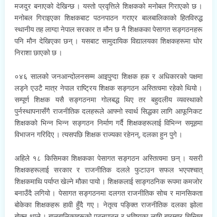
मजदुर बनाएको देखिन्छ । यस्तो प्रवृत्तिले शिक्षकको मनोबल गिराएको छ ।
मनोबल गिराइएका शिक्षकबाट पठनपाठन गराएर बालबालिकाको हितविरुद्ध
स्थानीय तह लाग्दा नेपाल सरकार त मौन छ नै शिक्षकका पेसागत सङ्गठनहरू
पनि मौन देखिएका छन् । यसबाट सामुदायिक विद्यालयका शिक्षकहरूमा घोर
निराशा छाएको छ ।
०४६ सालको जनआन्दोलनसम्म आइपुग्दा शिक्षक हक र अधिकारको पक्षमा
लड्ने एउटै मात्र नेपाल राष्ट्रिय शिक्षक सङ्गठन अस्तित्वमा रहेको थियो ।
सम्पूर्ण शिक्षक यसै सङ्गठनमा गोलबद्ध थिए तर बहुदलीय व्यवस्थाको
पुर्नस्थापनासँगै राजनीतिक दलहरूले आफ्नो स्वार्थ सिद्धका लागि आफूनिकट
शिक्षकको भिन्न भिन्न सङ्गठन निर्माण गर्दै शिक्षकहरूलाई विभिन्न समूहमा
विभाजन गरिदिए । त्यसपछि शिक्षक राज्यका रहेनन्, दलका हुन पुगे ।
अहिले १८ किसिमका शिक्षकका पेसागत सङ्गठन अस्तित्वमा छन् । यसरी
शिक्षकहरूलाई सरकार र राजनीतिक दलले फुटाउन सफल भएपश्चात्
शिक्षकमाथि पर्याप्त खेल्ने मौका पायो । शिक्षकलाई साङ्गठनिक रूपमा कमजोर
बनाउँदै लगियो । पेसागत सङ्गठनमा दलगत राजनीतिक सोच र मानसिकता
बोकेका शिक्षकहरू हावी हुँदै गए । नेतृत्व पङ्क्ति राजनीतिक दलका झोला
बोक्न थाले । बालबालिकाहरूको पठनपाठन र भविष्यका लागि बारम्बार चिन्तित