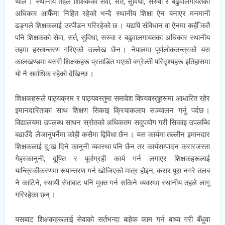
थाले । स्थानीय तहले शिक्षकको सेवा, सर्त, सुविधा, सरुवा र बढुवालगायतका
अधिकार आफैँमा निहित रहेको भन्दै स्थानीय शिक्षा ऐन बनाएर मनमानी
ढङ्गले शिक्षकलाई उत्पीडन गरिरहेको छ । यद्यपि संविधान वा ऐनमा कहीँ कतै
पनि शिक्षकको सेवा, सर्त, सुविधा, सरुवा र बढुवालगायतका अधिकार स्थानीय
तहमा हस्तान्तरण गरिएको उल्लेख छैन । नेपालमा पूर्णलोकतन्त्रको यस
कालखण्डमा यसरी शिक्षकहरू प्रताडित भएको बग्रेल्ती परिदृश्यहरू इतिहासमा
यो नै सर्वाधिक रहेको देखिन्छ ।
शिक्षकहरूले पाठ्यक्रम र पाठ्यवस्तुमा समावेश विषयवस्तुहरूमा आधारित रहेर
इमानदारिताका साथ शिक्षण सिकाइ क्रियाकलाप सञ्चालन गर्नु पर्दछ ।
विद्यालयमा उपलब्ध साधन स्रोतको अधिकतम सदुपयोग गरी सिकाइ उपलब्धि
बढाउँदै लैजानुपर्नेमा कोही कसैमा द्विविधा छैन । यस कार्यमा तल्लीन इमानदार
शिक्षकलाई दु:ख दिने कानुनी व्यवस्था पनि छैन तर कार्यसम्पादन करारजस्ता
गैह्रकानुनी, दूषित र पूर्वाग्रही कार्य गर्न लगाएर शिक्षकहरूलाई
यान्त्रिकीकरणमा रूपान्तरण गर्न खोजिएको मात्र होइन, करार पूरा नगरे तलब
नै काटिने, स्थायी सेवाबाट पनि मुक्त गर्न सकिने व्यवस्था स्थानीय तहले लागू
गरिरहेका छन् ।
यसबाट शिक्षकहरूलाई सेवाको सर्तभन्दा बाहेक काम गर्न बाध्य गरी बँधुवा