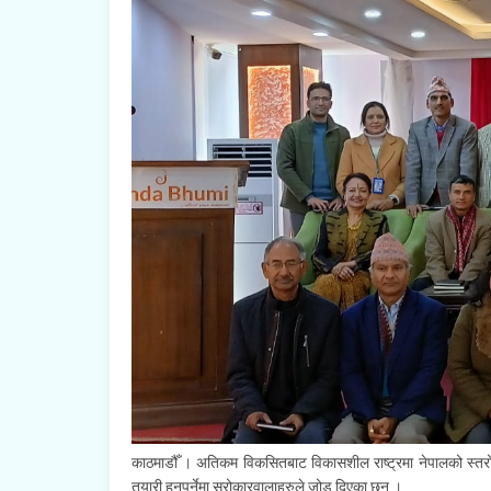
काठमाडौँ । अतिकम विकसितबाट विकासशील राष्ट्रमा नेपालको स्तरोन्न
तयारी हुनुपर्नेमा सरोकारवालाहरुले जोड दिएका छन् ।