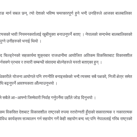
ाङ मार्न सबल छन्, त्यो देशको भविष्य चमत्कारपूर्ण हुने भन्दै उनहिरुले आजका बालबालिका
े त्यसको भावी नियमनकर्तालाई खुबीयुक्त बनाउनुपर्ने बताए । नेपालको सन्दर्भमा बालबालिकाको
े पुग्ने उनीहरुको भनाई थियो ।
ेभ द चिल्ड्रेनको सहकार्यमा शुक्रबार राजधानीमा आयोजित अतिकम विकसितबाट विकासशील
र्नसक्ने प्रभाव र तयारी सम्बन्धी संवादमा बोल्नेहरुले यस्तो बताएका हुन् ।
िकारीले योजना आयोगले पनि रणनीति बनाइसकेको भन्दै त्यसमा सबै पक्षको, निजी क्षेत्र समेत
 अघि बढ्नुपर्ने आवश्यकता औंल्याउनुभयो ।
सबैले आ–आफ्नो जिम्मेवारी निर्वाह गर्नुपर्नेमा उहाँले जोड दिनुभयो ।
कम विकसित देशबाट विकासशील राष्ट्रको रुपमा स्तरोन्नती हुँदाको सकारात्मक र नकारात्मक
मा विविध कार्यक्रम सञ्चालन गर्न सहयोग गर्ने केही सहयोग बन्द भए पनि नेपाललाई गरिब राष्ट्रको